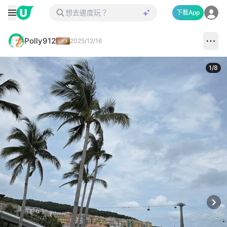
下載App
Polly912
2025/12/16
1
/
8
Next