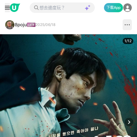
下載App
8poju
2025/06/18
1
/
12
Next