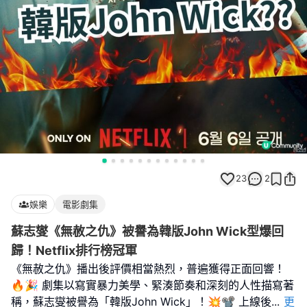
23
2
娛樂
電影劇集
蘇志燮《無赦之仇》被譽為韓版John Wick型爆回
歸！Netflix排行榜冠軍
《無赦之仇》播出後評價相當熱烈，普遍獲得正面回響！
🔥🎉 劇集以寫實暴力美學、緊湊節奏和深刻的人性描寫著
稱，蘇志燮被譽為「韓版John Wick」！💥📽️ 上線後
...
更