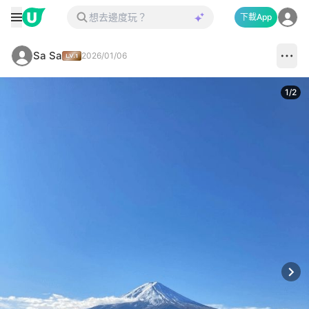
下載App
Sa Sa
2026/01/06
1
/
2
Next