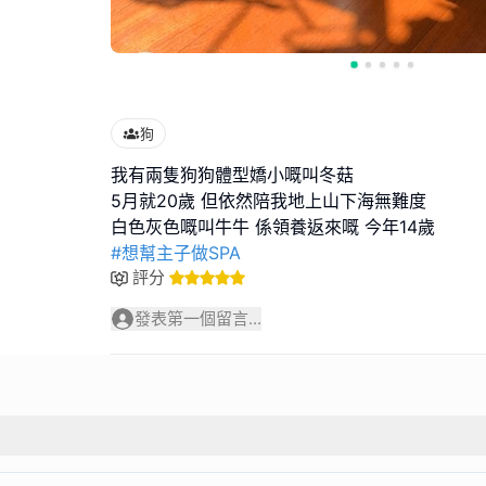
狗
我有兩隻狗狗體型嬌小嘅叫冬菇
5月就20歲 但依然陪我地上山下海無難度
#想幫主子做SPA
評分
發表第一個留言...