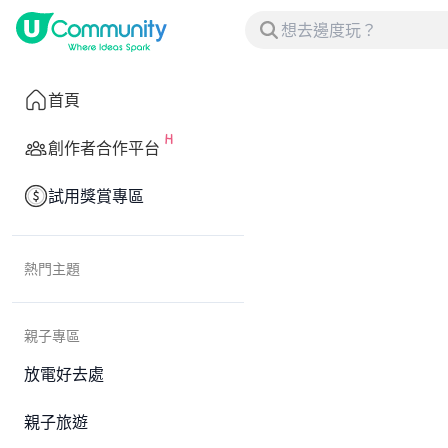
首頁
創作者合作平台
試用獎賞專區
熱門主題
親子專區
放電好去處
親子旅遊