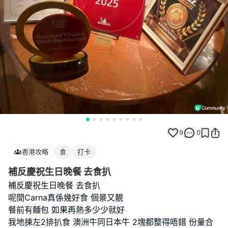
9
0
香港攻略
食
打卡
補反慶祝生日晚餐 去食扒
補反慶祝生日晚餐 去食扒
呢間Carna真係幾好食 個景又靚
餐前有麵包 如果再熱多少少就好
我地揀左2排扒食 澳洲牛同日本牛 2塊都整得唔錯 份量合