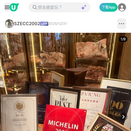
下載App
SZECC2002
2025/12/31
1
/
9
Next