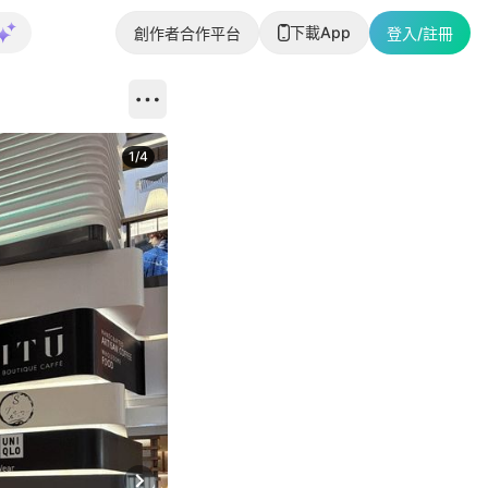
下載App
創作者合作平台
登入/註冊
1
/
4