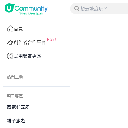
首頁
創作者合作平台
試用獎賞專區
熱門主題
親子專區
放電好去處
親子旅遊