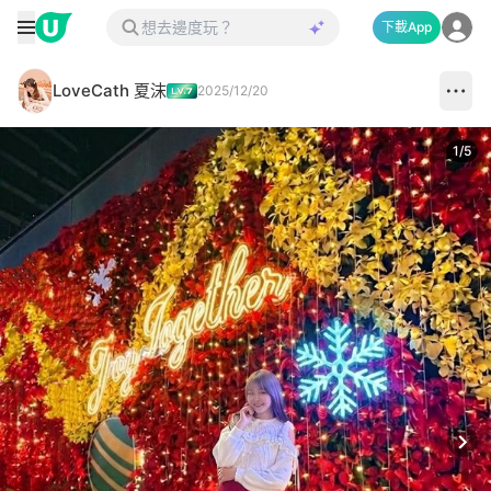
下載App
LoveCath 夏沫
2025/12/20
1
/
5
Next