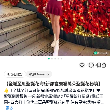
18
0
節日限定
聖誕Moments
【全城至紅聖誕花海!新都會廣場萬朵聖誕花秘境】
🌟【全城至紅聖誕花海!新都會廣場萬朵聖誕花秘境】♥️
聖誕倒數最後一週!新都會廣場變身｢星耀綻紅聖誕｣童話王
國~四大打卡位俾上萬朵聖誕紅花包圍,仲有星空燈海+螢
...
更多