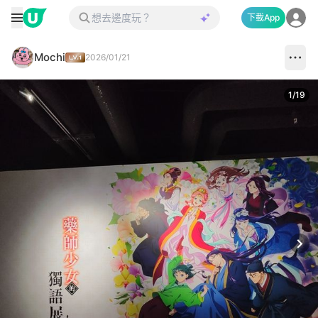
下載App
Mochi
2026/01/21
1
/
19
Next