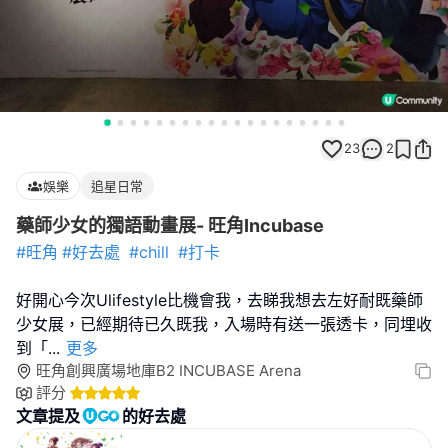
23
2
娛樂
追星日常
藥師少女的獨語動畫展- 旺角Incubase
#旺角
#好去處
#chill
#打卡
好開心今次Ulifestyle比機會我，去睇我想去左好耐既藥師
少女展，已經期待已久既我，入場時有送一張透卡，同埋收
到「
...
更多
旺角創興廣場地庫B2 INCUBASE Arena
評分
文章提及
的好去處