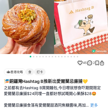
45
2
香港攻略
食
打卡
🎏銅鑼灣Hashtag B推新出愛爾蘭忌廉撻💛
之前都有去Hashtag B買開麵包,今日嚟就想食吓期間限定
愛爾蘭忌廉撻$24同埋一直都好想試嘅開心果酥$28🤩
愛爾蘭忌廉撻食落有愛爾蘭甜酒同焦糖醬味,再加
...
更多