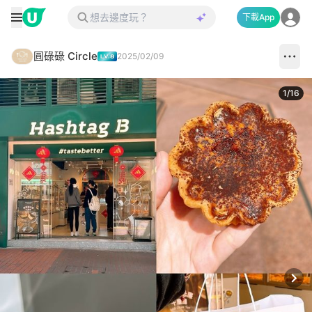
下載App
圓碌碌 Circle
2025/02/09
1
/
16
Next