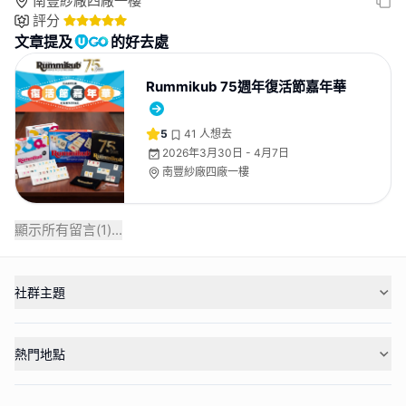
南豐紗廠四廠一樓
評分
文章提及
的好去處
Rummikub 75週年復活節嘉年華
5
41
人想去
2026年3月30日 - 4月7日
南豐紗廠四廠一樓
顯示所有留言(
1
)...
社群主題
熱門地點