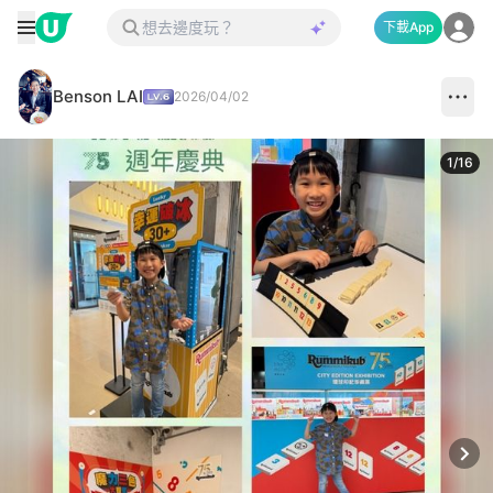
下載App
Benson LAI
2026/04/02
1
/
16
Next