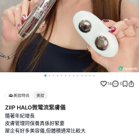
14
0
美妝時尚
美妝
ZIIP HALO微電流緊膚儀
隨著年紀增長
皮膚管理同保養真係好緊要
屋企有好多美容儀,但體積通常比較大