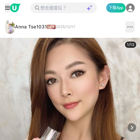
下載App
Anna Tse1031
2025/12/17
1
/
13
Next