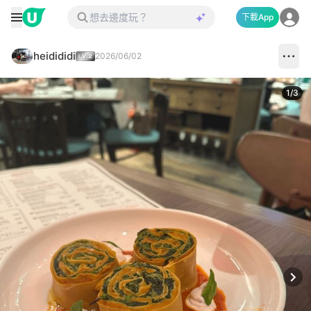
下載App
heidididi
2026/06/02
1
/
3
Next