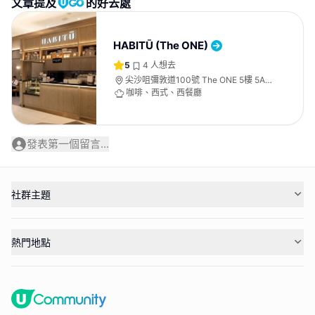
文章提及
的好去處
HABITŪ (The ONE)
5
4
人想去
尖沙咀彌敦道100號 The ONE 5樓 5A
號舖
咖啡、西式、西餐廳
發表第一個留言...
社群主題
熱門地點