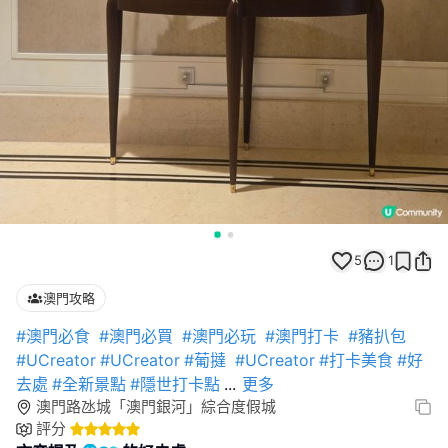
5
1
澳門攻略
#澳門必食
#澳門必買
#澳門必玩
#澳門打卡
#豬扒包
#UCreator
#UCreator
#葡撻
#UCreator
#打卡美食
#好
去處
#全新景點
#隱世打卡點
...
更多
澳門路氹城「澳門銀河」綜合度假城
評分