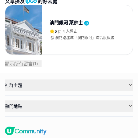
文章提及
的好去處
澳門銀河 萊佛士
5
4
人想去
澳門路氹城「澳門銀河」綜合度假城
顯示所有留言(
1
)...
社群主題
熱門地點