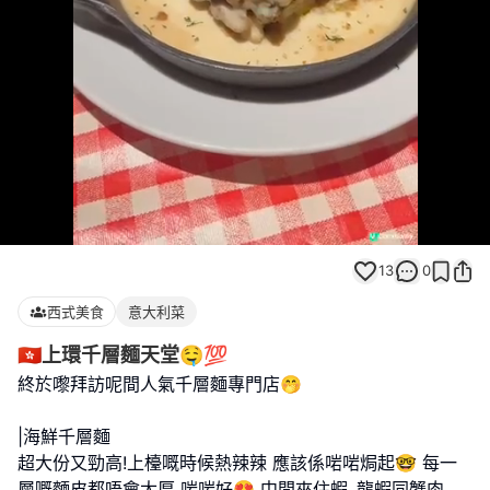
Loaded
:
Unmute
100.00%
13
0
西式美食
意大利菜
🇭🇰上環千層麵天堂🤤💯
終於嚟拜訪呢間人氣千層麵專門店🤭
|海鮮千層麵
超大份又勁高!上檯嘅時候熱辣辣 應該係啱啱焗起🤓 每一
層嘅麵皮都唔會太厚 啱啱好😍 中間夾住蝦､龍蝦同蟹肉