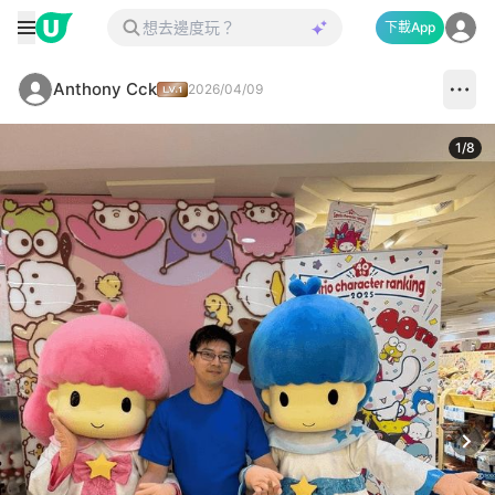
下載App
Anthony Cck
2026/04/09
1
/
8
Next