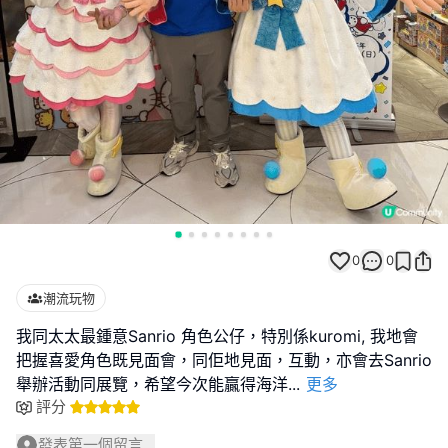
0
0
潮流玩物
我同太太最鍾意Sanrio 角色公仔，特別係kuromi, 我地會
把握喜愛角色既見面會，同佢地見面，互動，亦會去Sanrio
舉辦活動同展覽，希望今次能贏得海洋
...
更多
評分
發表第一個留言...