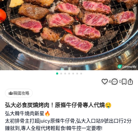
4
0
韓國攻略
弘大必食炭燒烤肉！原條牛仔骨專人代燒🤤
弘大韓牛燒肉新星🔥
太初排骨主打超juicy原條牛仔骨,弘大入口站9號出口行2分
鐘就到,專人全程代烤輕鬆食!韓牛控一定要嚟!