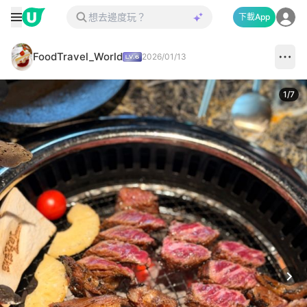
下載App
FoodTravel_World
2026/01/13
1
/
7
Next