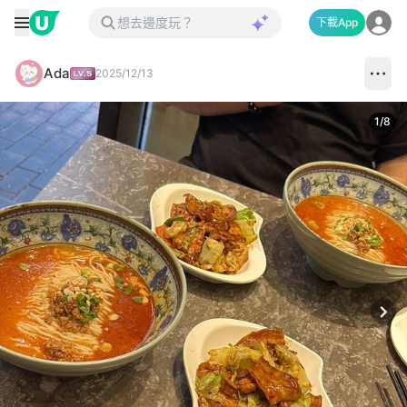
下載App
Ada
2025/12/13
1
/
8
Next