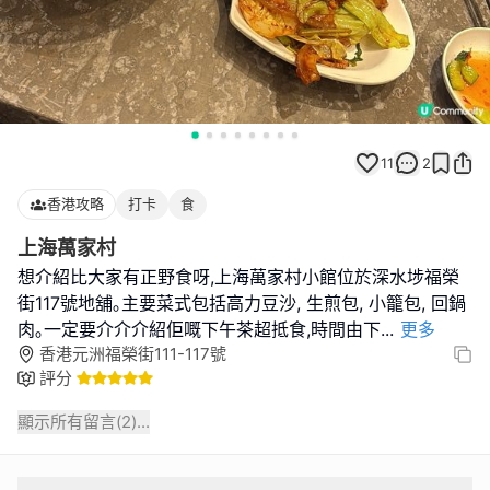
11
2
香港攻略
打卡
食
上海萬家村
想介紹比大家有正野食呀,上海萬家村小館位於深水埗福榮
街117號地舖｡主要菜式包括高力豆沙, 生煎包, 小籠包, 回鍋
肉｡一定要介介介紹佢嘅下午茶超抵食,時間由下
...
更多
香港元洲福榮街111-117號
評分
顯示所有留言(
2
)...