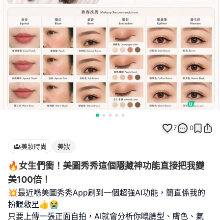
7
0
美妝時尚
美妝
🔥女生們衝！美圖秀秀這個隱藏神功能直接把我變
美100倍！
💥最近喺美圖秀秀App刷到一個超強AI功能，簡直係我的
扮靚救星👍😭
只要上傳一張正面自拍，AI就會分析你嘅臉型、膚色、氣