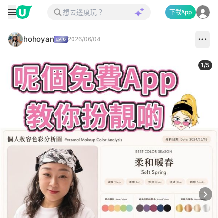
下載App
hohoyan
2026/06/04
1
/
5
Next