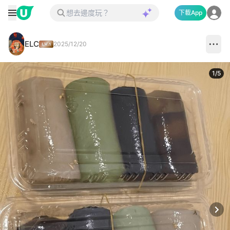
下載App
ELC
2025/12/20
1
/
5
Next