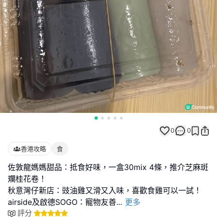
0
0
香港攻略
食
佐敦龍媽媽甜品：抵食好味，一盒30mix 4條，推介芝麻斑
斕桂花卷！
秋意灣仔新店：豉油雞又滑又入味，喜歡食雞可以一試！
airside及啟德SOGO：寵物友善
...
更多
評分