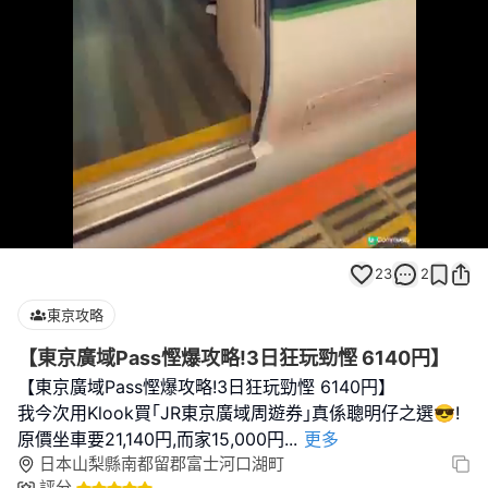
Loaded
:
Unmute
100.00%
23
2
東京攻略
【東京廣域Pass慳爆攻略!3日狂玩勁慳 6140円】
【東京廣域Pass慳爆攻略!3日狂玩勁慳 6140円】
我今次用Klook買｢JR東京廣域周遊券｣真係聰明仔之選😎!
原價坐車要21,140円,而家15,000円
...
更多
日本山梨縣南都留郡富士河口湖町
評分