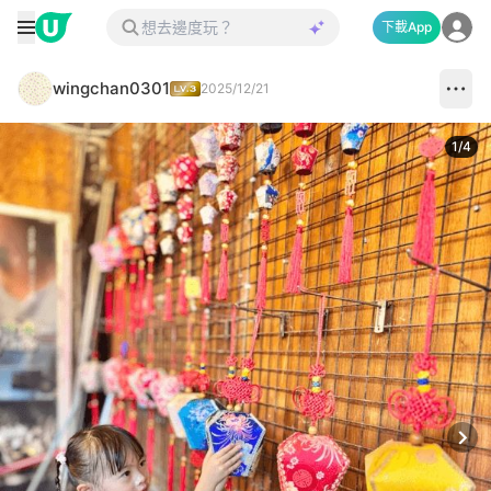
下載App
wingchan0301
2025/12/21
1
/
4
Next