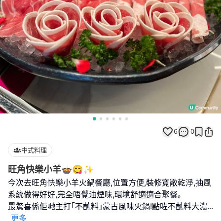
6
0
中式料理
旺角快樂小羊🍲😋✨
今次去旺角快樂小羊火鍋餐廳,位置方便,裝修寬敞乾淨,抽風
系統做得好好,完全唔覺油煙味,環境舒適適合聚餐｡
最驚喜係佢哋主打｢不蘸料｣蒙古風味火鍋!點咗不蘸料大濃
...
更多