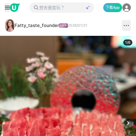
下載App
Fatty_taste_founder
2026/01/31
1
/
6
Next