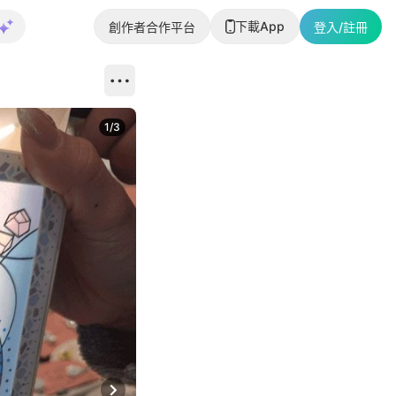
下載App
創作者合作平台
登入/註冊
1
/
3