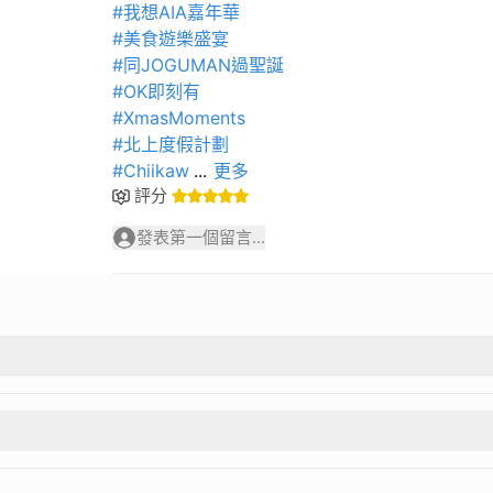
#我想AIA嘉年華
#美食遊樂盛宴
#同JOGUMAN過聖誕
#OK即刻有
#XmasMoments
#北上度假計劃
#Chiikaw
...
更多
評分
發表第一個留言...