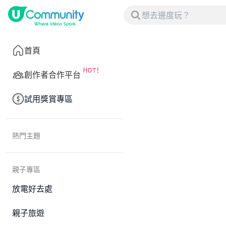
首頁
創作者合作平台
試用獎賞專區
熱門主題
親子專區
放電好去處
親子旅遊