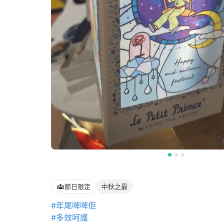
節日限定
中秋之最
#年尾啤啤佢
#多效呵護