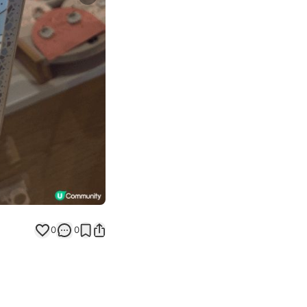
Next slide
0
0