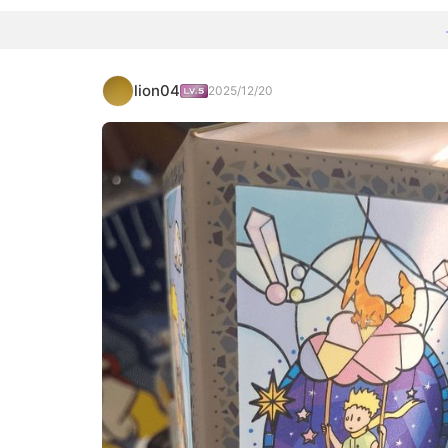
lion04
2025/12/20