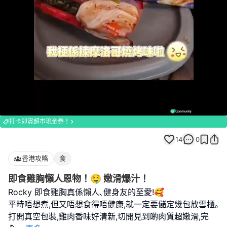
Loaded
:
Unmute
100.00%
打卡即賞超市現金券！
14
0
香港攻略
食
即食雞胸懶人恩物！🤤 嫩滑爆汁！
Rocky 即食雞胸真係懶人､健身友的至愛!🥰
平時唔想煮,但又唔想食得唔健康,就一定要儲定幾包放雪櫃｡
打開真空包裝,雞肉香味好清新,切開見到啲肉質超嫩滑,完