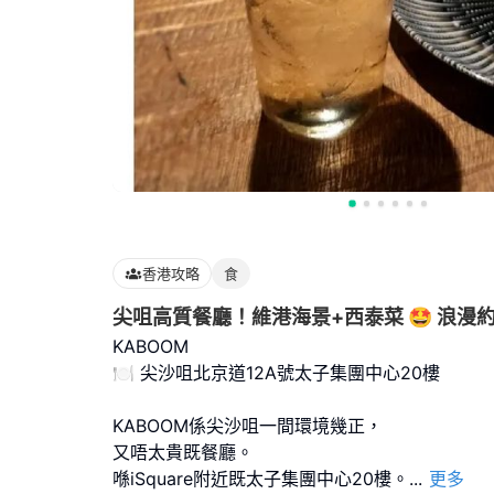
香港攻略
食
尖咀高質餐廳！維港海景+西泰菜 🤩 浪漫
KABOOM
🍽 尖沙咀北京道12A號太子集團中心20樓
KABOOM係尖沙咀一間環境幾正，
又唔太貴既餐廳。
喺iSquare附近既太子集團中心20樓。
...
更多