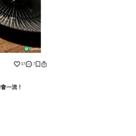
37
7
約會一流！