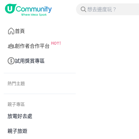
首頁
創作者合作平台
試用獎賞專區
熱門主題
親子專區
放電好去處
親子旅遊