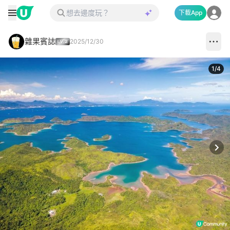
下載App
雜果賓誌
2025/12/30
1
/
4
Next