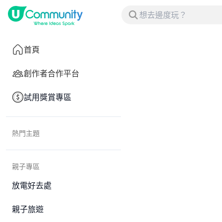
首頁
創作者合作平台
試用獎賞專區
熱門主題
親子專區
放電好去處
親子旅遊