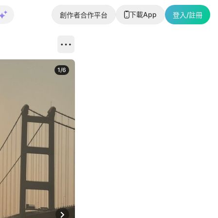
下載App
創作者合作平台
登入/註冊
1
/
6