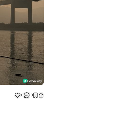
Next slide
0
0