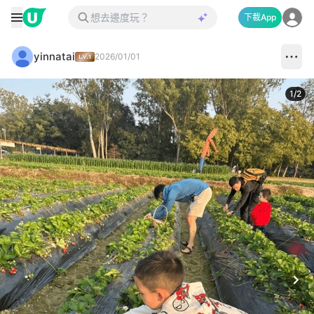
下載App
yinnatai
2026/01/01
1
/
2
Next