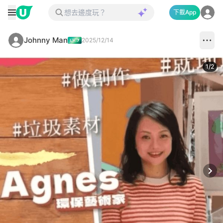
下載App
Johnny Man
2025/12/14
1
/
2
Next