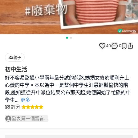
40
0
親子
初中生活
好不容易熬過小學兩年呈分試的煎熬,姨甥女終於順利升上
心儀的中學。本以為中一是整個中學生涯最輕鬆愉快的階
段,誰知道從升中派位結果公布那天起,她便開始了忙碌的中
學生
...
更多
評分
發表第一個留言...