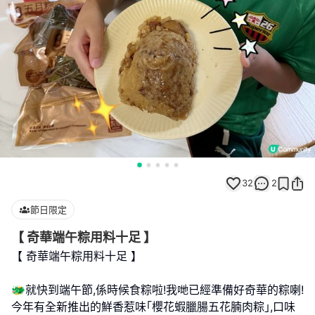
32
2
節日限定
【 奇華端午粽用料十足 】
【 奇華端午粽用料十足 】
🐲就快到端午節,係時候食粽啦!我哋已經準備好奇華的粽喇!
今年有全新推出的鮮香惹味｢櫻花蝦臘腸五花腩肉粽｣,口味