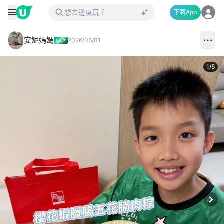
下載App
安妮媽媽
2026/06/01
1
/
5
Next