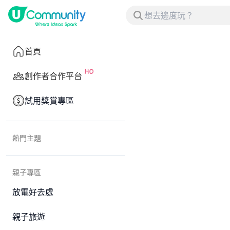
首頁
創作者合作平台
試用獎賞專區
熱門主題
親子專區
放電好去處
親子旅遊