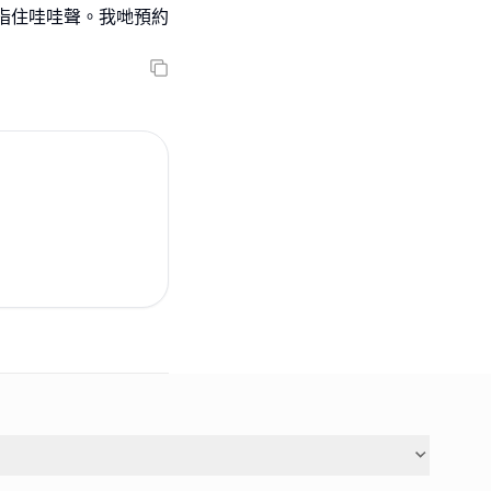
指住哇哇聲。我哋預約