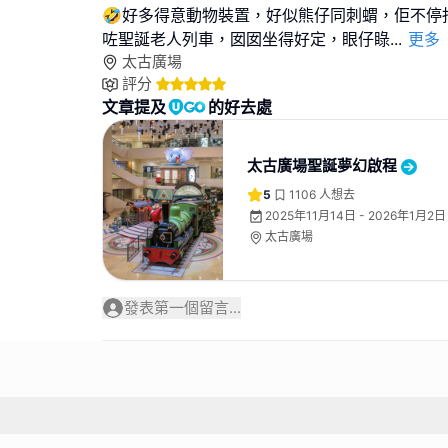
🤣好多得意動物裝置，好似熊仔同刺蝟，佢不停
咗聖誕老人列車，囡囡坐得好定，眼仔睩
...
更多
太古廣場
評分
文章提及
的好去處
太古廣場聖誕夢幻啟程
5
1106
人想去
2025年11月14日 - 2026年1月2日
太古廣場
發表第一個留言...