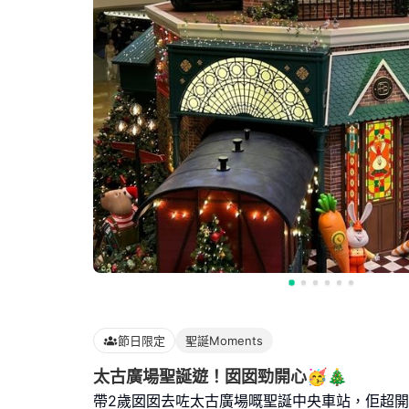
節日限定
聖誕Moments
太古廣場聖誕遊！囡囡勁開心🥳🎄
帶2歲囡囡去咗太古廣場嘅聖誕中央車站，佢超