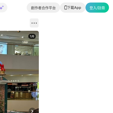
下載App
創作者合作平台
登入/註冊
1
/
6