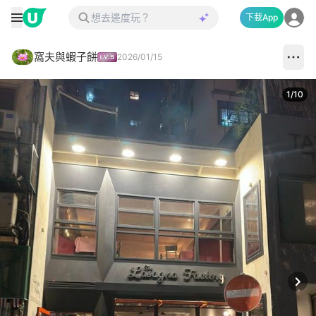
下載App
窩夫與蝦子餅
2026/01/15
1
/
10
Next