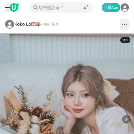
下載App
Koko Lo
2026/04/15
1
/
11
Next