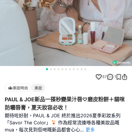
57
1
美妝時尚
美妝
PAUL & JOE新品一搽秒變果汁唇♡磨皮粉餅＋貓咪
防曬唇膏，夏天妝容必收！
期待咗好耐，PAUL & JOE 終於推出2026夏季彩妝系列
「Savor The Color」🍹 作為經常流連喺各種美妝品嘅
mua，每次見到佢哋嘅新品都會心心
...
更多