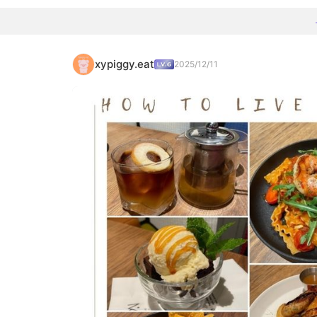
xypiggy.eat
2025/12/11