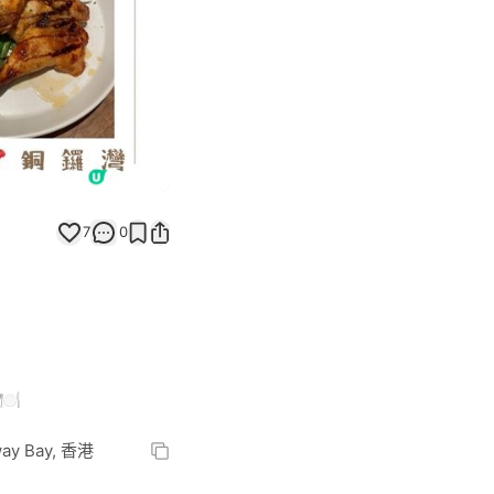
7
0
️
way Bay, 香港