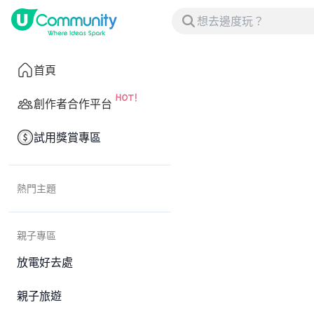
首頁
創作者合作平台
試用獎賞專區
熱門主題
親子專區
放電好去處
親子旅遊