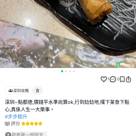
1
0
深圳攻略
食
深圳~點都德,價錢平水準尚算ok,行到攰攰地,嘆下茶食下點
#步步糕升
評分
發表第一個留言...