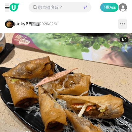
下載App
jacky68
2026/02/01
1
/
4
Next