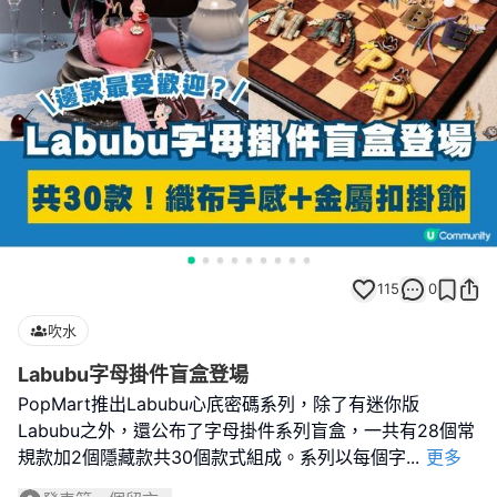
115
0
吹水
Labubu字母掛件盲盒登場
PopMart推出Labubu心㡳密碼系列，除了有迷你版
Labubu之外，還公布了字母掛件系列盲盒，一共有28個常
規款加2個隱藏款共30個款式組成。系列以每個字
...
更多