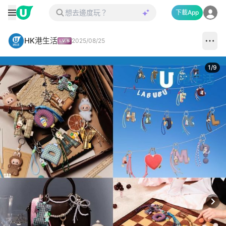
下載App
HK港生活
2025/08/25
1
/
9
Next