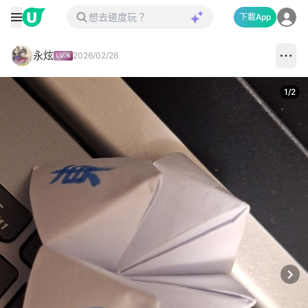
下載App
永炫
2026/02/26
1
/
2
Next