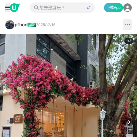
下載App
pfhon
2025/12/16
1
/
3
Next