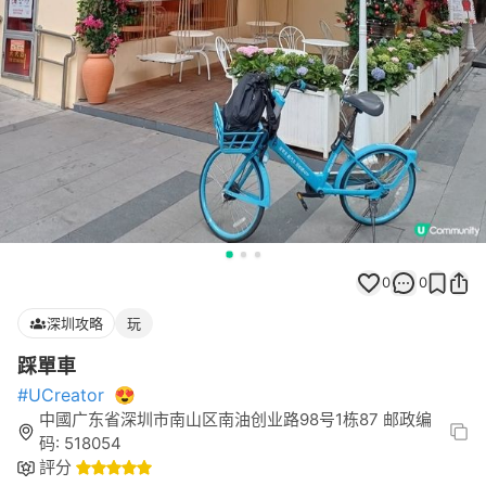
0
0
深圳攻略
玩
踩單車
#UCreator
😍
中國广东省深圳市南山区南油创业路98号1栋87 邮政编
码: 518054
評分