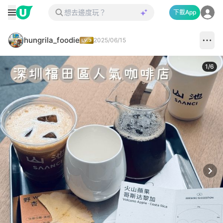
下載App
hungrila_foodie
2025/06/15
1
/
6
Next