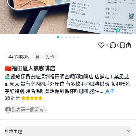
10
0
深圳攻略
食
打卡
🇨🇳福田區人氣咖啡店
🙋🏻‍♂️餓底探員去咗深圳福田調查呢間咖啡店,店舖走工業風,店
面頗大,設有室內同戶外座位,有多款手沖咖啡供應,咖啡嘅名
字好特別,睇名係唔會想像到係杯咩咖啡,抱住
...
更多
評分
發表第一個留言...
社群主題