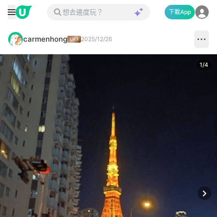
下載App
carmenhong
2025/12/26
1
/
4
Next