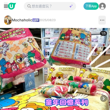
下載App
Mochaholic
2025/08/23
1
/
5
Next