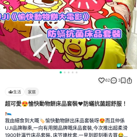
62
3
生活
家居
超可愛😍愉快動物餅床品套裝❤️防蟎抗菌超舒服！
🛌
我由細食到大嘅🏷️愉快動物餅出床品套裝呀😍而且仲係
UJI品牌聯乘,一向有用開品牌嘅床品套裝,今次推出超柔滑
1900針瀛竹床品套裝､床笠連枕套,一見到即刻衝去買😂
...