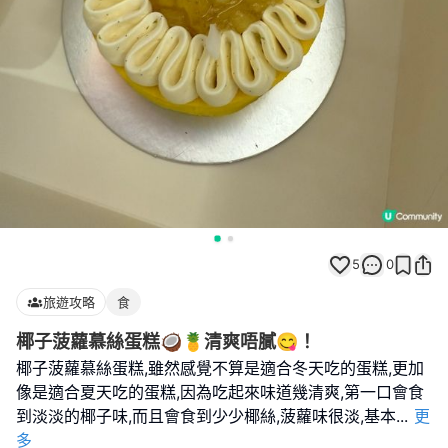
5
0
旅遊攻略
食
椰子菠蘿慕絲蛋糕🥥🍍清爽唔膩😋！
椰子菠蘿慕絲蛋糕,雖然感覺不算是適合冬天吃的蛋糕,更加
像是適合夏天吃的蛋糕,因為吃起來味道幾清爽,第一口會食
到淡淡的椰子味,而且會食到少少椰絲,菠蘿味很淡,基本
...
更
多