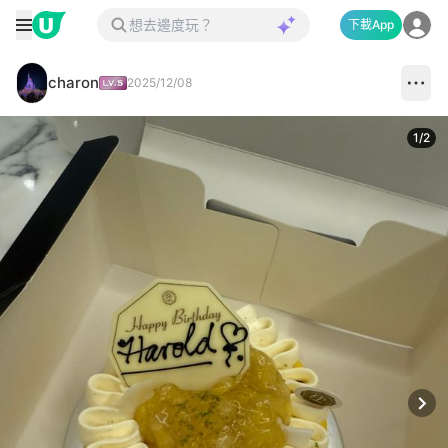
下載App
charon
2025/12/08
1
/
2
Next