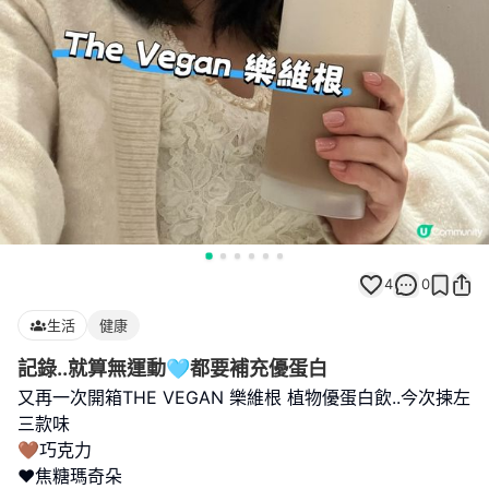
4
0
生活
健康
記錄..就算無運動🩵都要補充優蛋白
又再一次開箱THE VEGAN 樂維根 植物優蛋白飲..今次揀左
三款味
🤎巧克力
❤️焦糖瑪奇朵