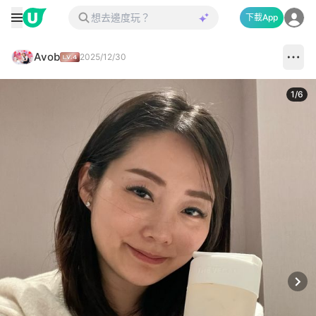
下載App
Avob
2025/12/30
1
/
6
Next