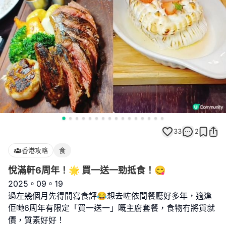
33
2
香港攻略
食
悅滿軒6周年！🌟 買一送一勁抵食！😋
2025。09。19
過左幾個月先得閒寫食評😂想去咗依間餐廳好多年，適逢
佢哋6周年有限定「買一送一」嘅主廚套餐，食物冇將貨就
價，質素好好！