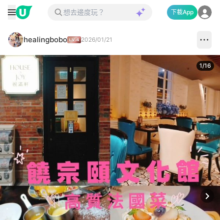
下載App
healingbobo
2026/01/21
1
/
16
Next