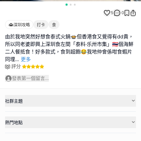
5
0
深圳攻略
打卡
食
由於我地突然好想食泰式火鍋🍲但香港食又覺得有dd貴，
所以同老婆即興上深圳食左間「泰料·乐卅市集」🇹🇭個海鮮
二人餐抵食！好多款式，食到超飽😂我地仲會係咁食蝦片
同埋
...
更多
評分
發表第一個留言...
社群主題
熱門地點