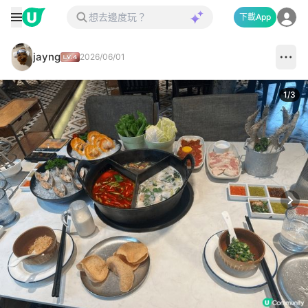
下載App
jayng
2026/06/01
1
/
3
Next