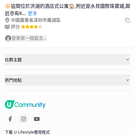
🔆這間位於洪湖的酒店式公寓🏠,附近是水貝國際珠寶城,鄰
近亦有K
...
更多
中國廣東省深圳市羅湖區
評分
發表第一個留言...
社群主題
熱門地點
下載 U Lifestyle應用程式