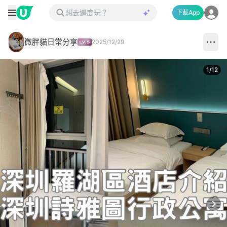
下載App
微胖貓日常分享
2025/12/29
1
/
12
Next