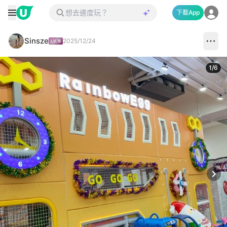
下載App
Sinsze
2025/12/24
1
/
6
Next