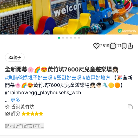
2519
71
親子
全新開幕🌸🌈😍黃竹坑7600尺兒童遊樂場👧🏻
#魚腩爸媽親子好去處
#聖誕好去處
#放電好地方
【🎉全新
開幕🌸🌈😍黃竹坑7600尺兒童遊樂場👧🏻👦🏻🛝🟡🟠】
...
更多
香港黃竹坑
評分
顯示所有留言(
71
)...