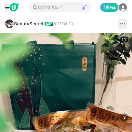
下載App
BeautySearch
2026/05/30
1
/
7
Next