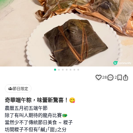
28
2
節日限定
奇華端午粽，味蕾新驚喜！😋
農曆五月初五端午節
除了有叫人期待的龍舟比賽🐲
當然少不了傳統節日美食 ~ 糉子
坊間糉子不但有｢鹹｣｢甜｣之分