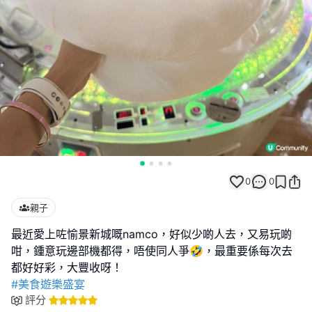
0
0
親子
最近愛上咗愉景新城嘅namco，好似少啲人去，又易玩啲
咁，鍾意玩邊部機都得，唔使同人爭🤣，最重要係每次去
#美食遊樂盛宴
評分