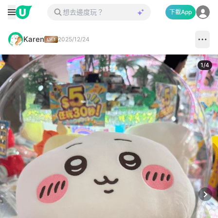
下載App
Karen
2025/12/24
1
/
4
Next