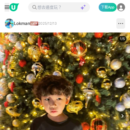
下載App
Lokman
2025/12/13
1
/
5
Next